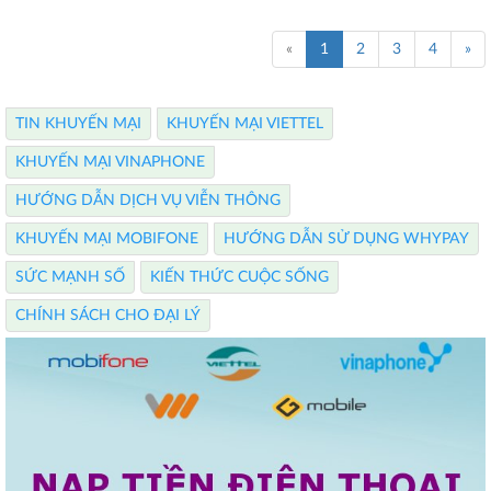
«
1
2
3
4
»
TIN KHUYẾN MẠI
KHUYẾN MẠI VIETTEL
KHUYẾN MẠI VINAPHONE
HƯỚNG DẪN DỊCH VỤ VIỄN THÔNG
KHUYẾN MẠI MOBIFONE
HƯỚNG DẪN SỬ DỤNG WHYPAY
SỨC MẠNH SỐ
KIẾN THỨC CUỘC SỐNG
CHÍNH SÁCH CHO ĐẠI LÝ