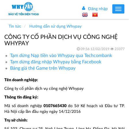
Đăng nhập
Toggle
navig
Tin tức
Hướng dẫn sử dụng Whypay
CÔNG TY CỔ PHẦN DỊCH VỤ CÔNG NGHỆ
WHYPAY
09:56 12/02/2019
23377
Tạm dừng Nạp tiền vào Whypay qua Techcombank
Tạm dừng đăng nhập Whypay bằng Facebook
Bảng giá thẻ Game trên Whypay
Tên doanh nghiệp:
Công ty cổ phần dịch vụ công nghệ Whypay
Thông tin đăng ký:
Mã số doanh nghiệp
0107665430
do Sở Kế hoạch và Đầu tư TP.
Hà Nội cấp lần đầu ngày ngày 14/12/2016
Trụ sở chính: