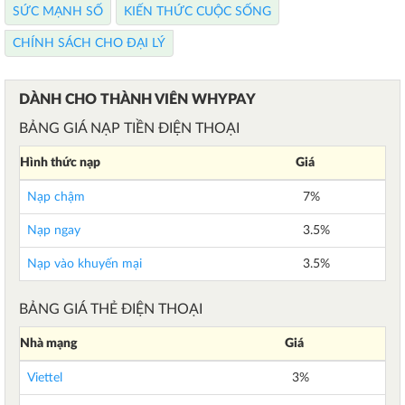
SỨC MẠNH SỐ
KIẾN THỨC CUỘC SỐNG
CHÍNH SÁCH CHO ĐẠI LÝ
DÀNH CHO THÀNH VIÊN WHYPAY
BẢNG GIÁ NẠP TIỀN ĐIỆN THOẠI
Hình thức nạp
Giá
Nạp chậm
7%
Nạp ngay
3.5%
Nạp vào khuyến mại
3.5%
BẢNG GIÁ THẺ ĐIỆN THOẠI
Nhà mạng
Giá
Viettel
3%