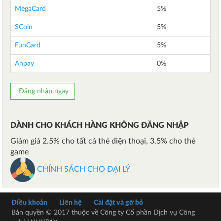
MegaCard
5%
SCoin
5%
FunCard
5%
Anpay
0%
Đăng nhập ngay
DÀNH CHO KHÁCH HÀNG KHÔNG ĐĂNG NHẬP
Giảm giá 2.5% cho tất cả thẻ điện thoại, 3.5% cho thẻ
game
CHÍNH SÁCH CHO ĐẠI LÝ
Điều khoản
Liên hệ
Cài đặt và gỡ bỏ
Bản quyền © 2017 thuộc về Công ty Cổ phần Dịch vụ Công