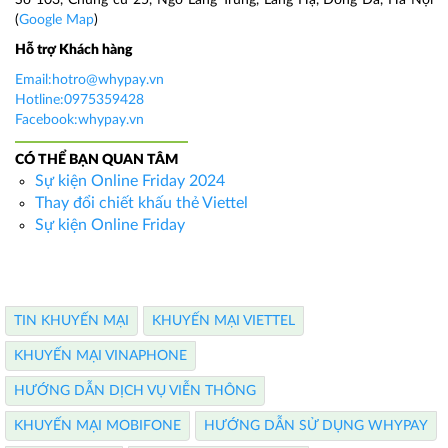
Số 103, Chung cư 25, Ngõ Láng Trung, Láng Hạ, Đống Đa, Hà Nội
(
Google Map
)
Hỗ trợ Khách hàng
Email:hotro@whypay.vn
Hotline:0975359428
Facebook:whypay.vn
CÓ THỂ BẠN QUAN TÂM
Sự kiện Online Friday 2024
Thay đổi chiết khấu thẻ Viettel
Sự kiện Online Friday
TIN KHUYẾN MẠI
KHUYẾN MẠI VIETTEL
KHUYẾN MẠI VINAPHONE
HƯỚNG DẪN DỊCH VỤ VIỄN THÔNG
KHUYẾN MẠI MOBIFONE
HƯỚNG DẪN SỬ DỤNG WHYPAY