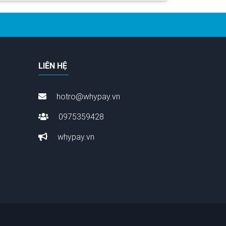
LIÊN HỆ
hotro@whypay.vn
0975359428
whypay.vn