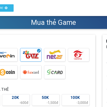
RỢ
Mua thẻ Game
 THẺ
20K
50K
100K
-600đ
-1,500đ
-3,000đ