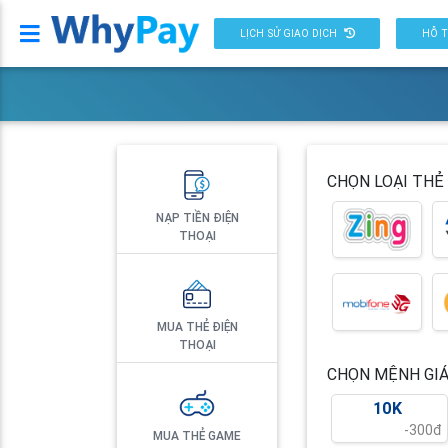
Whypay
LỊCH SỬ GIAO DỊCH
HỖ T
CHỌN LOẠI THẺ
NẠP TIỀN ĐIỆN
THOẠI
MUA THẺ ĐIỆN
THOẠI
CHỌN MỆNH GIÁ
10K
-300đ
MUA THẺ GAME