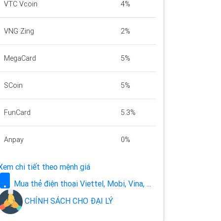
VTC Vcoin
4%
VNG Zing
2%
MegaCard
5%
SCoin
5%
FunCard
5.3%
Anpay
0%
Xem chi tiết theo mệnh giá
Mua thẻ điện thoại Viettel, Mobi, Vina, ...
CHÍNH SÁCH CHO ĐẠI LÝ