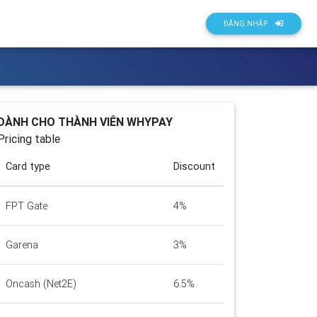
ĐĂNG NHẬP
DÀNH CHO THÀNH VIÊN WHYPAY
Pricing table
Card type
Discount
FPT Gate
4%
Garena
3%
Oncash (Net2E)
6.5%