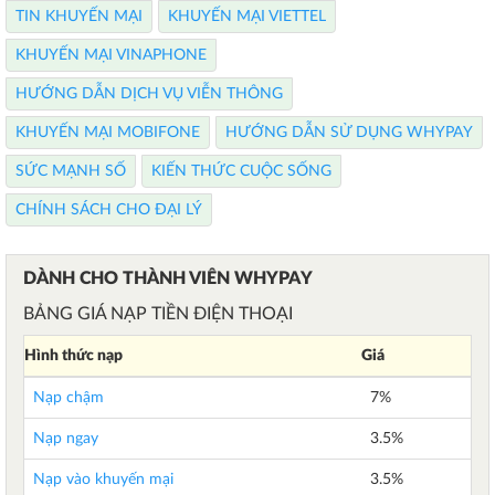
TIN KHUYẾN MẠI
KHUYẾN MẠI VIETTEL
KHUYẾN MẠI VINAPHONE
HƯỚNG DẪN DỊCH VỤ VIỄN THÔNG
KHUYẾN MẠI MOBIFONE
HƯỚNG DẪN SỬ DỤNG WHYPAY
SỨC MẠNH SỐ
KIẾN THỨC CUỘC SỐNG
CHÍNH SÁCH CHO ĐẠI LÝ
DÀNH CHO THÀNH VIÊN WHYPAY
BẢNG GIÁ NẠP TIỀN ĐIỆN THOẠI
Hình thức nạp
Giá
Nạp chậm
7%
Nạp ngay
3.5%
Nạp vào khuyến mại
3.5%