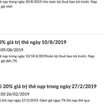
thẻ nạp trong ngày 20/8/2019 cho toàn bộ thuê bao trả trước. Nạp
giá nhé!
0% giá trị thẻ ngày 10/8/2019
1 09/08/2019
thẻ nạp trong ngày 10/18 8/2019toàn bộ thuê bao trả trước. Nạp
 giá đến 7%
 20% giá trị thẻ nạp trong ngày 27/2/2019
9:50 26/02/2019
ị thẻ nạp ngày 27/2/2019. Giảm giá ngay 7% khi nạp thẻ qua