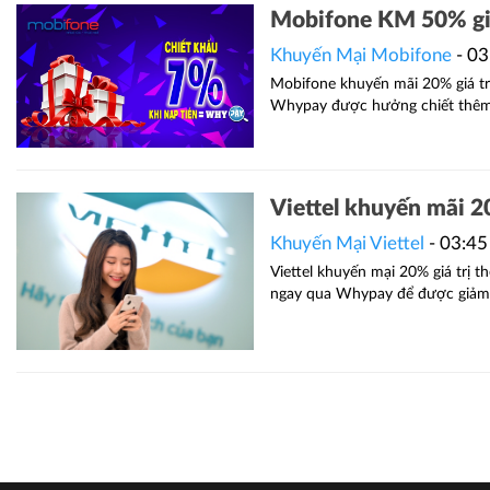
Mobifone KM 50% giá
Khuyến Mại Mobifone
- 0
Mobifone khuyến mãi 20% giá trị
Whypay được hưởng chiết thê
Viettel khuyến mãi 2
Khuyến Mại Viettel
- 03:4
Viettel khuyến mại 20% giá trị 
ngay qua Whypay để được giảm