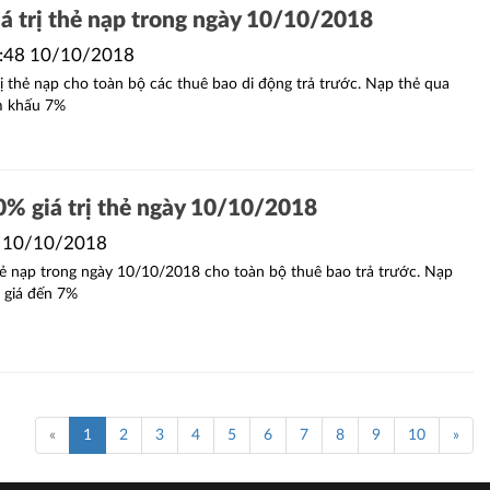
 trị thẻ nạp trong ngày 10/10/2018
3:48 10/10/2018
 thẻ nạp cho toàn bộ các thuê bao di động trả trước. Nạp thẻ qua
m khấu 7%
0% giá trị thẻ ngày 10/10/2018
5 10/10/2018
thẻ nạp trong ngày 10/10/2018 cho toàn bộ thuê bao trả trước. Nạp
 giá đến 7%
«
1
2
3
4
5
6
7
8
9
10
»