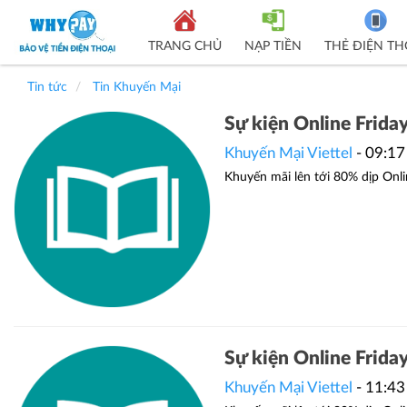
TRANG CHỦ
NẠP TIỀN
THẺ ĐIỆN TH
Tin tức
Tin Khuyến Mại
Sự kiện Online Frida
Khuyến Mại Viettel
- 09:1
Khuyến mãi lên tới 80% dịp Onli
Sự kiện Online Frida
Khuyến Mại Viettel
- 11:4