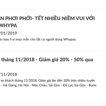
N PHƠI PHỚI- TẾT NHIỀU NIỀM VUI VỚI
 WHYPA
0/01/2019
iệu bao lì xì may mắn cho tất cả người dùng Whypay
e tháng 11/2018 - Giảm giá 20% - 50% qua
2/11/2018
 xe khách tháng 11/2018. Giảm giá lên đến 50% trên nhiều tuyến
- Hà Giang, Hà Nội - Mộc Châu, Sài Gòn - Đà Lạt, Sài Gòn - Buôn