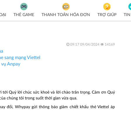
OẠI
THẺ GAME
THANH TOÁN HÓA ĐƠN
TRỢ GIÚP
TIN
09:17 09/04/2024
14169
ua
e sang mạng Viettel
h vụ Anpay
tới Quý lời chúc sức khoẻ và lời chào trân trọng. Cảm ơn Quý
của chúng tôi trong suốt thời gian vừa qua.
ay đổi, Whypay gửi thông báo giảm chiết khấu thẻ Viettel áp