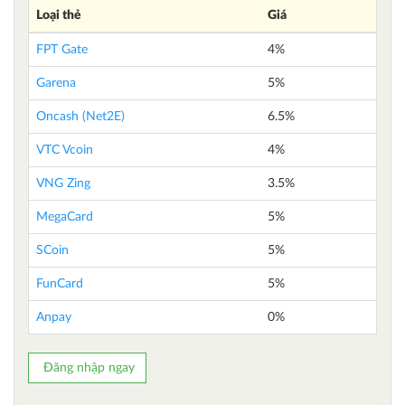
Loại thẻ
Giá
FPT Gate
4%
Garena
5%
Oncash (Net2E)
6.5%
VTC Vcoin
4%
VNG Zing
3.5%
MegaCard
5%
SCoin
5%
FunCard
5%
Anpay
0%
Đăng nhập ngay