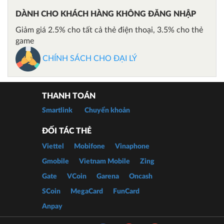
DÀNH CHO KHÁCH HÀNG KHÔNG ĐĂNG NHẬP
Giảm giá 2.5% cho tất cả thẻ điện thoại, 3.5% cho thẻ
game
CHÍNH SÁCH CHO ĐẠI LÝ
THANH TOÁN
Smartlink
Chuyển khoản
ĐỐI TÁC THẺ
Viettel
Mobifone
Vinaphone
Gmobile
Vietnam Mobile
Zing
Gate
VCoin
Garena
Oncash
SCoin
MegaCard
FunCard
Anpay