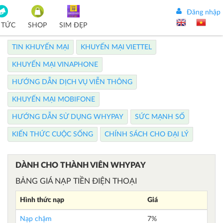
Đăng nhập
 TỨC
SHOP
SIM ĐẸP
TIN KHUYẾN MẠI
KHUYẾN MẠI VIETTEL
KHUYẾN MẠI VINAPHONE
HƯỚNG DẪN DỊCH VỤ VIỄN THÔNG
KHUYẾN MẠI MOBIFONE
HƯỚNG DẪN SỬ DỤNG WHYPAY
SỨC MẠNH SỐ
KIẾN THỨC CUỘC SỐNG
CHÍNH SÁCH CHO ĐẠI LÝ
DÀNH CHO THÀNH VIÊN WHYPAY
BẢNG GIÁ NẠP TIỀN ĐIỆN THOẠI
Hình thức nạp
Giá
Nạp chậm
7%