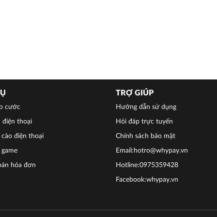
VỤ
TRỢ GIÚP
o cước
Hướng dẫn sử dụng
 điện thoại
Hỏi đáp trực tuyến
cào điện thoại
Chính sách bảo mật
 game
Email:hotro@whypay.vn
oán hóa đơn
Hotline:0975359428
Facebook:whypay.vn