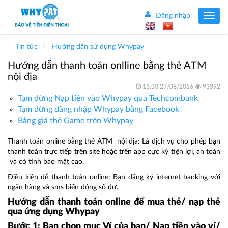
Đăng nhập
Toggle
navig
Tin tức
Hướng dẫn sử dụng Whypay
Hướng dẫn thanh toán onlline bằng thẻ ATM
nội địa
11:30 27/08/2016
93392
Tạm dừng Nạp tiền vào Whypay qua Techcombank
Tạm dừng đăng nhập Whypay bằng Facebook
Bảng giá thẻ Game trên Whypay
Thanh toán online bằng thẻ ATM nội địa: Là dịch vụ cho phép bạn
thanh toán trực tiếp trên site hoặc trên app cực kỳ tiện lợi, an toàn
và có tính bảo mật cao.
Điều kiện để thanh toán online: Bạn đăng ký internet banking với
ngân hàng và sms biến động số dư.
Hướng dẫn thanh toán online để mua thẻ/ nạp thẻ
qua ứng dụng Whypay
Bước 1: Bạn chọn mục Ví của bạn/ Nạp tiền vào ví/