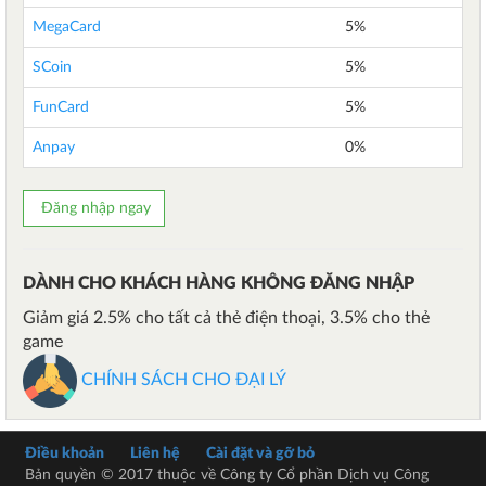
MegaCard
5%
SCoin
5%
FunCard
5%
Anpay
0%
Đăng nhập ngay
DÀNH CHO KHÁCH HÀNG KHÔNG ĐĂNG NHẬP
Giảm giá 2.5% cho tất cả thẻ điện thoại, 3.5% cho thẻ
game
CHÍNH SÁCH CHO ĐẠI LÝ
Điều khoản
Liên hệ
Cài đặt và gỡ bỏ
Bản quyền © 2017 thuộc về Công ty Cổ phần Dịch vụ Công