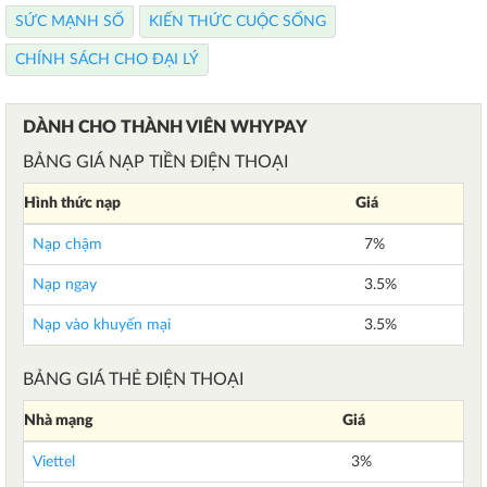
SỨC MẠNH SỐ
KIẾN THỨC CUỘC SỐNG
CHÍNH SÁCH CHO ĐẠI LÝ
DÀNH CHO THÀNH VIÊN WHYPAY
BẢNG GIÁ NẠP TIỀN ĐIỆN THOẠI
Hình thức nạp
Giá
Nạp chậm
7%
Nạp ngay
3.5%
Nạp vào khuyến mại
3.5%
BẢNG GIÁ THẺ ĐIỆN THOẠI
Nhà mạng
Giá
Viettel
3%