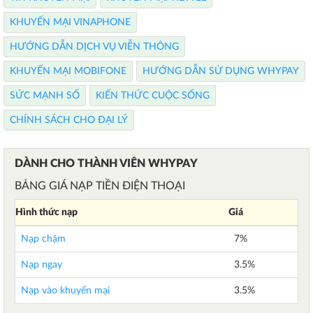
KHUYẾN MẠI VINAPHONE
HƯỚNG DẪN DỊCH VỤ VIỄN THÔNG
KHUYẾN MẠI MOBIFONE
HƯỚNG DẪN SỬ DỤNG WHYPAY
SỨC MẠNH SỐ
KIẾN THỨC CUỘC SỐNG
CHÍNH SÁCH CHO ĐẠI LÝ
DÀNH CHO THÀNH VIÊN WHYPAY
BẢNG GIÁ NẠP TIỀN ĐIỆN THOẠI
Hình thức nạp
Giá
Nạp chậm
7%
Nạp ngay
3.5%
Nạp vào khuyến mại
3.5%