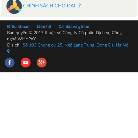
CHÍNH SÁCH CHO ĐẠI LÝ
Điều khoản
Liên hệ
Cài đặt và gỡ bỏ
Bản quyền © 2017 thuộc về Công ty Cổ phần Dịch vụ Công
nghệ WHYPAY
Địa chỉ:
Số 103 Chung cư 25, Ngõ Láng Trung, Đống Đa, Hà Nội