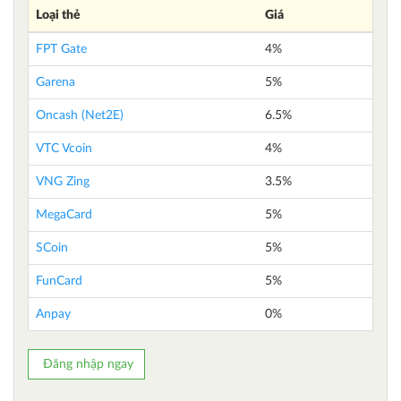
Loại thẻ
Giá
FPT Gate
4%
Garena
5%
Oncash (Net2E)
6.5%
VTC Vcoin
4%
VNG Zing
3.5%
MegaCard
5%
SCoin
5%
FunCard
5%
Anpay
0%
Đăng nhập ngay