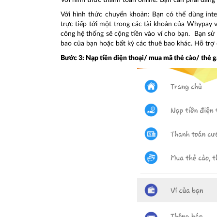
Với hình thức thanh toán online: Bạn cần phải đăng 
Với hình thức chuyển khoản: Bạn có thể dùng inte
trực tiếp tới một trong các tài khoản của Whypay 
công hệ thống sẽ cộng tiền vào ví cho bạn. Bạn sử
bao của bạn hoặc bất kỳ các thuê bao khác. Hỗ trợ 
Bước 3: Nạp tiền điện thoại/ mua mã thẻ cào/ thẻ 