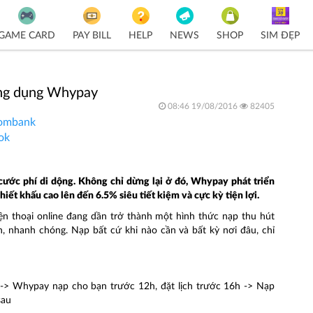
GAME CARD
PAY BILL
HELP
NEWS
SHOP
SIM ĐẸP
ứng dụng Whypay
08:46 19/08/2016
82405
combank
ok
ước phí di dộng. Không chỉ dừng lại ở đó, Whypay phát triển
iết khấu cao lên đến 6.5% siêu tiết kiệm và cực kỳ tiện lợi.
ện thoại online đang dần trở thành một hình thức nạp thu hút
n, nhanh chóng. Nạp bất cứ khi nào cần và bất kỳ nơi đâu, chỉ
-> Whypay nạp cho bạn trước 12h, đặt lịch trước 16h -> Nạp
sau