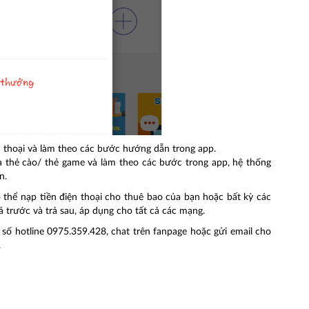
n thoại và làm theo các bước hướng dẫn trong app.
thẻ cào/ thẻ game và làm theo các bước trong app, hệ thống
n.
 thể nạp tiền điện thoại cho thuê bao của bạn hoặc bất kỳ các
 trước và trả sau, áp dụng cho tất cả các mạng.
 số hotline 0975.359.428, chat trên fanpage hoặc gửi email cho
.