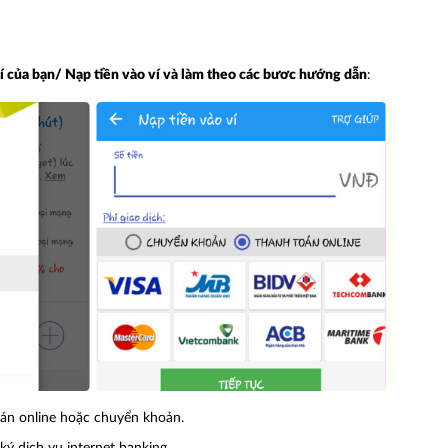
í của bạn/ Nạp tiền vào ví và làm theo các bươc hướng dẫn
:
oán online hoặc chuyển khoản.