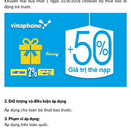
Khuyến mại duy nhất 1 ngày 31/8/2018 chotoàn bộ thuê bao di
động trả trước
2. Đối tượng và điều kiện áp dụng
Áp dụng cho toàn bộ thuê bao trước.
3. Phạm vi áp dụng:
Áp dụng trên toàn quốc.