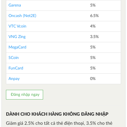
Garena
5%
Oncash (Net2E)
6.5%
VTC Vcoin
4%
VNG Zing
3.5%
MegaCard
5%
SCoin
5%
FunCard
5%
Anpay
0%
Đăng nhập ngay
DÀNH CHO KHÁCH HÀNG KHÔNG ĐĂNG NHẬP
Giảm giá 2.5% cho tất cả thẻ điện thoại, 3.5% cho thẻ