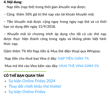
4. Nội dung:
Nạp tiền (nạp thẻ) trong thời gian khuyến mại được:
– Cộng thêm 50% giá trị thẻ nạp vào tài khoản khuyến mãi.
– Tiền khuyến mãi được cộng ngay trong ngày nạp thẻ và có thời
hạn sử dụng đến ngày 15/9/2018.
– Khuyến mãi từ chương trình áp dụng cho tất cả các thẻ nạp
được thực hiện thành công trong ngày và không phân biệt hình
thức nạp.
Giảm thêm 7% Khi Nạp tiền & Mua thẻ điện thoại qua Whypay:
Nạp tiền cho thuê bao Vina ở đây:
NẠP TIỀN GIẢM 7%
Mua mã thẻ cào Vina bấm vào đây:
MUA THẺ VINA GIẢM 5%
CÓ THỂ BẠN QUAN TÂM
Sự kiện Online Friday 2024
Thay đổi chiết khấu thẻ Viettel
Sự kiện Online Friday