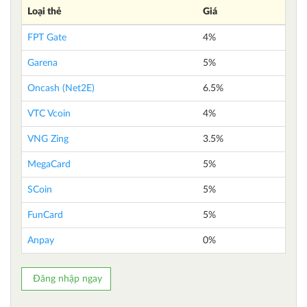
Loại thẻ
Giá
FPT Gate
4%
Garena
5%
Oncash (Net2E)
6.5%
VTC Vcoin
4%
VNG Zing
3.5%
MegaCard
5%
SCoin
5%
FunCard
5%
Anpay
0%
Đăng nhập ngay