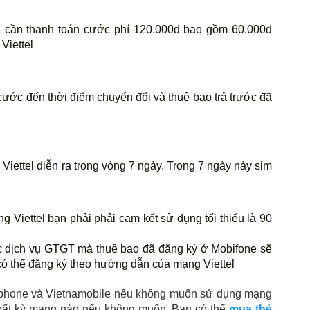
n cần thanh toán cước phí 120.000đ bao gồm 60.000đ 
Viettel
cước đến thời điểm chuyển đổi và thuê bao trả trước đã 
iettel diễn ra trong vòng 7 ngày. Trong 7 ngày này sim 
 Viettel bạn phải phải cam kết sử dụng tối thiểu là 90 
ác dịch vụ GTGT mà thuê bao đã đăng ký ở Mobifone sẽ 
có thể đăng ký theo hướng dẫn của mạng Viettel
phone và Vietnamobile nếu không muốn sử dụng mạng 
bất kỳ mạng nào nếu không muốn. Bạn có thể 
mua thẻ 