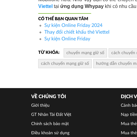
Viettel 
tại 
ứng dụng Whypay
 khi có nhu cầu
CÓ THỂ BẠN QUAN TÂM
Sự kiện Online Friday 2024
Thay đổi chiết khấu thẻ Viettel
Sự kiện Online Friday
TỪ KHÓA:
chuyển mạng giữ số
cách chuyển 
cách chuyển mạng giữ số
hướng dẫn chuyển mạn
VỀ CHÚNG TÔI
DỊCH 
Giới thiệu
Cảnh bá
GT Nhân Tài Đất Việt
Nạp tiền
Chính sách bảo mật
Mua thẻ 
Điều khoản sử dụng
Mua thẻ