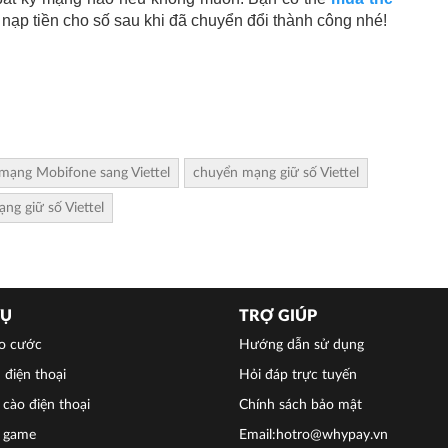
 nạp tiền cho số sau khi đã chuyển đổi thành công nhé!
mạng Mobifone sang Viettel
chuyển mạng giữ số Viettel
g giữ số Viettel
VỤ
TRỢ GIÚP
o cước
Hướng dẫn sử dụng
 điện thoại
Hỏi đáp trực tuyến
cào điện thoại
Chính sách bảo mật
 game
Email:hotro@whypay.vn