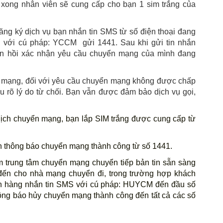
 xong nhân viên sẽ cung cấp cho bạn 1 sim trắng của 
ăng ký dịch vụ bạn nhắn tin SMS từ số điện thoại đang 
 với cú pháp: YCCM  gửi 1441. Sau khi gửi tin nhắn 
n hồi xác nhận yêu cầu chuyển mạng của mình đang 
n mạng, đối với yêu cầu chuyển mạng không được chấp 
 rõ lý do từ chối. Bạn vẫn được đảm bảo dịch vụ gọi, 
 lịch chuyển mạng, bạn lắp SIM trắng được cung cấp từ 
n thông báo chuyển mạng thành công từ số 1441.
 trung tâm chuyển mạng chuyển tiếp bản tin sẵn sàng 
ến cho nhà mạng chuyển đi, trong trường hợp khách 
 hàng nhắn tin SMS với cú pháp: HUYCM đến đầu số 
ông báo hủy chuyển mạng thành công đến tất cả các số 