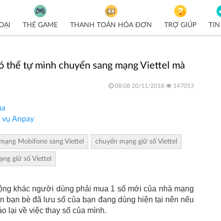
OẠI
THẺ GAME
THANH TOÁN HÓA ĐƠN
TRỢ GIÚP
TIN
 thể tự mình chuyển sang mạng Viettel mà
08:08 20/11/2018
147053
ua
h vụ Anpay
mạng Mobifone sang Viettel
chuyển mạng giữ số Viettel
g giữ số Viettel
động khác người dùng phải mua 1 số mới của nhà mạng
ân bạn bè đã lưu số của bạn đang dùng hiện tại nên nếu
o lại về việc thay số của mình.