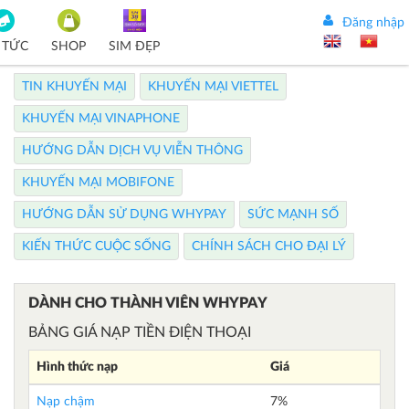
Đăng nhập
 TỨC
SHOP
SIM ĐẸP
TIN KHUYẾN MẠI
KHUYẾN MẠI VIETTEL
KHUYẾN MẠI VINAPHONE
HƯỚNG DẪN DỊCH VỤ VIỄN THÔNG
KHUYẾN MẠI MOBIFONE
HƯỚNG DẪN SỬ DỤNG WHYPAY
SỨC MẠNH SỐ
KIẾN THỨC CUỘC SỐNG
CHÍNH SÁCH CHO ĐẠI LÝ
DÀNH CHO THÀNH VIÊN WHYPAY
BẢNG GIÁ NẠP TIỀN ĐIỆN THOẠI
Hình thức nạp
Giá
Nạp chậm
7%