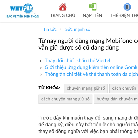
TRANG CHỦ
NẠP TIỀN
THẺ ĐIỆN TH
Tin tức
Sức mạnh số
Từ nay người dùng mạng Mobifone có
vẫn giữ được số cũ đang dùng
Thay đổi chiết khấu thẻ Viettel
Giới thiệu ứng dụng kiếm tiền online Goml
Thông tin chi tiết về thẻ thanh toán đa dịc
TỪ KHÓA:
chuyển mạng giữ số
cách chuyển 
cách chuyển mạng giữ số
hướng dẫn chuyển mạn
Trước đây khi muốn thay đổi sang mạng đi 
để đăng ký, điều này bất tiện ở chỗ người th
thay số đồng nghĩa với việc bạn phải thông bá