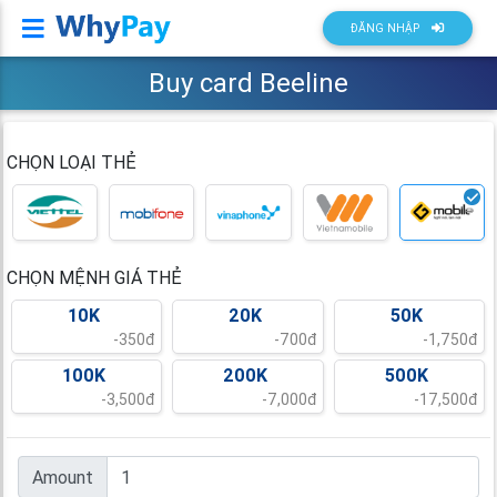
Whypay
ĐĂNG NHẬP
Buy card Beeline
CHỌN LOẠI THẺ
CHỌN MỆNH GIÁ THẺ
10K
20K
50K
-350đ
-700đ
-1,750đ
100K
200K
500K
-3,500đ
-7,000đ
-17,500đ
Amount