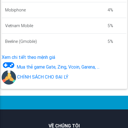
Mobiphone
4%
Vietnam Mobile
5%
Beeline (Gmobile)
5%
Xem chi tiết theo mệnh giá
Mua thẻ game Gate, Zing, Vcoin, Garena, ...
CHÍNH SÁCH CHO ĐẠI LÝ
VỀ CHÚNG TÔI