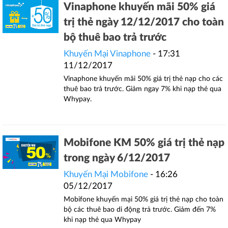
Vinaphone khuyến mãi 50% giá
trị thẻ ngày 12/12/2017 cho toàn
bộ thuê bao trả trước
Khuyến Mại Vinaphone
- 17:31
11/12/2017
Vinaphone khuyến mãi 50% giá trị thẻ nạp cho các
thuê bao trả trước. Giảm ngay 7% khi nạp thẻ qua
Whypay.
Mobifone KM 50% giá trị thẻ nạp
trong ngày 6/12/2017
Khuyến Mại Mobifone
- 16:26
05/12/2017
Mobifone khuyến mại 50% giá trị thẻ nạp cho toàn
bộ các thuê bao di động trả trước. Giảm đến 7%
khi nạp thẻ qua Whypay