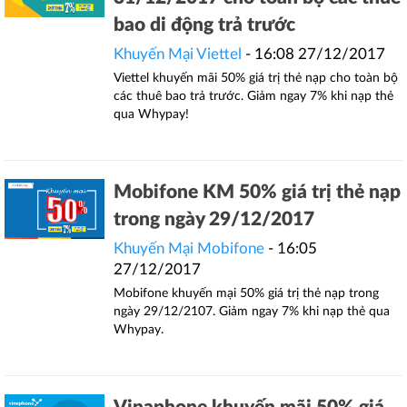
bao di động trả trước
Khuyến Mại Viettel
- 16:08 27/12/2017
Viettel khuyến mãi 50% giá trị thẻ nạp cho toàn bộ
các thuê bao trả trước. Giảm ngay 7% khi nạp thẻ
qua Whypay!
Mobifone KM 50% giá trị thẻ nạp
trong ngày 29/12/2017
Khuyến Mại Mobifone
- 16:05
27/12/2017
Mobifone khuyến mại 50% giá trị thẻ nạp trong
ngày 29/12/2107. Giảm ngay 7% khi nạp thẻ qua
Whypay.