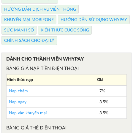
HƯỚNG DẪN DỊCH VỤ VIỄN THÔNG
KHUYẾN MẠI MOBIFONE
HƯỚNG DẪN SỬ DỤNG WHYPAY
SỨC MẠNH SỐ
KIẾN THỨC CUỘC SỐNG
CHÍNH SÁCH CHO ĐẠI LÝ
DÀNH CHO THÀNH VIÊN WHYPAY
BẢNG GIÁ NẠP TIỀN ĐIỆN THOẠI
Hình thức nạp
Giá
Nạp chậm
7%
Nạp ngay
3.5%
Nạp vào khuyến mại
3.5%
BẢNG GIÁ THẺ ĐIỆN THOẠI