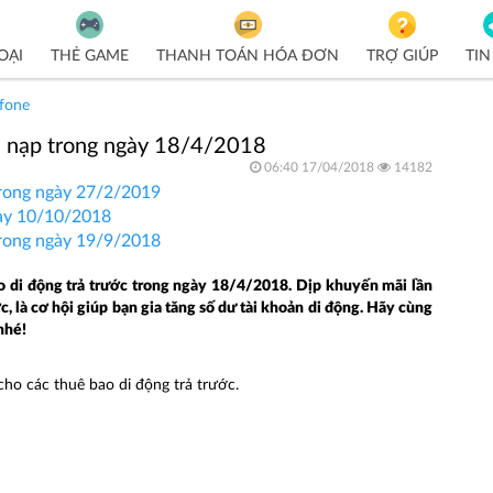
OẠI
THẺ GAME
THANH TOÁN HÓA ĐƠN
TRỢ GIÚP
TIN
fone
ẻ nạp trong ngày 18/4/2018
06:40 17/04/2018
14182
trong ngày 27/2/2019
gày 10/10/2018
trong ngày 19/9/2018
o di động trả trước trong ngày 18/4/2018
. Dịp khuyến mãi lần
c, là cơ hội giúp bạn gia tăng số dư tài khoản di động. Hãy cùng
nhé!
ho các thuê bao di động trả trước.