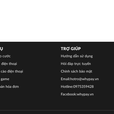
VỤ
TRỢ GIÚP
o cước
Hướng dẫn sử dụng
 điện thoại
Hỏi đáp trực tuyến
cào điện thoại
Chính sách bảo mật
 game
Email:hotro@whypay.vn
oán hóa đơn
Hotline:0975359428
Facebook:whypay.vn