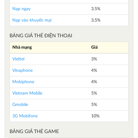
Nạp ngay
3.5%
Nạp vào khuyến mại
3.5%
BẢNG GIÁ THẺ ĐIỆN THOẠI
Nhà mạng
Giá
Viettel
3%
Vinaphone
4%
Mobiphone
4%
Vietnam Mobile
5%
Gmobile
5%
3G Mobifone
10%
BẢNG GIÁ THẺ GAME