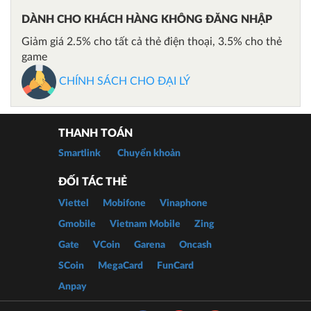
DÀNH CHO KHÁCH HÀNG KHÔNG ĐĂNG NHẬP
Giảm giá 2.5% cho tất cả thẻ điện thoại, 3.5% cho thẻ
game
CHÍNH SÁCH CHO ĐẠI LÝ
THANH TOÁN
Smartlink
Chuyển khoản
ĐỐI TÁC THẺ
Viettel
Mobifone
Vinaphone
Gmobile
Vietnam Mobile
Zing
Gate
VCoin
Garena
Oncash
SCoin
MegaCard
FunCard
Anpay