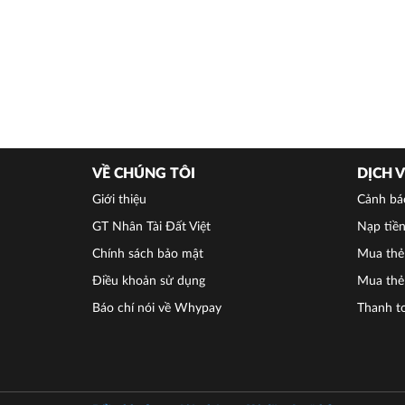
VỀ CHÚNG TÔI
DỊCH 
Giới thiệu
Cảnh bá
GT Nhân Tài Đất Việt
Nạp tiền
Chính sách bảo mật
Mua thẻ 
Điều khoản sử dụng
Mua thẻ
Báo chí nói về Whypay
Thanh t