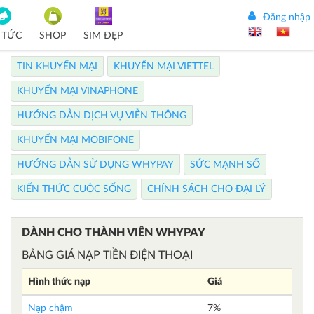
Đăng nhập
 TỨC
SHOP
SIM ĐẸP
TIN KHUYẾN MẠI
KHUYẾN MẠI VIETTEL
KHUYẾN MẠI VINAPHONE
HƯỚNG DẪN DỊCH VỤ VIỄN THÔNG
KHUYẾN MẠI MOBIFONE
HƯỚNG DẪN SỬ DỤNG WHYPAY
SỨC MẠNH SỐ
KIẾN THỨC CUỘC SỐNG
CHÍNH SÁCH CHO ĐẠI LÝ
DÀNH CHO THÀNH VIÊN WHYPAY
BẢNG GIÁ NẠP TIỀN ĐIỆN THOẠI
Hình thức nạp
Giá
Nạp chậm
7%