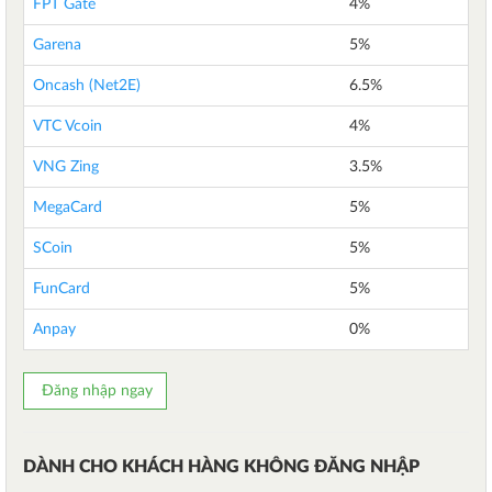
FPT Gate
4%
Garena
5%
Oncash (Net2E)
6.5%
VTC Vcoin
4%
VNG Zing
3.5%
MegaCard
5%
SCoin
5%
FunCard
5%
Anpay
0%
Đăng nhập ngay
DÀNH CHO KHÁCH HÀNG KHÔNG ĐĂNG NHẬP