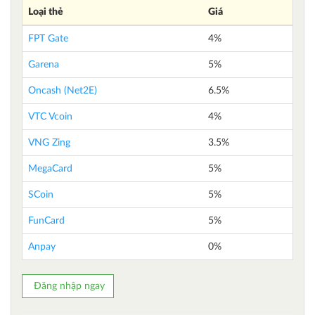
Loại thẻ
Giá
FPT Gate
4%
Garena
5%
Oncash (Net2E)
6.5%
VTC Vcoin
4%
VNG Zing
3.5%
MegaCard
5%
SCoin
5%
FunCard
5%
Anpay
0%
Đăng nhập ngay