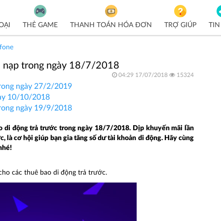
OẠI
THẺ GAME
THANH TOÁN HÓA ĐƠN
TRỢ GIÚP
TIN
fone
ẻ nạp trong ngày 18/7/2018
04:29 17/07/2018
15324
trong ngày 27/2/2019
gày 10/10/2018
trong ngày 19/9/2018
o di động trả trước trong ngày 18/7/2018
. Dịp khuyến mãi lần
c, là cơ hội giúp bạn gia tăng số dư tài khoản di động. Hãy cùng
nhé!
ho các thuê bao di động trả trước.