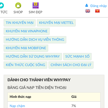
Đăng nhập
 TỨC
SHOP
SIM ĐẸP
TIN KHUYẾN MẠI
KHUYẾN MẠI VIETTEL
KHUYẾN MẠI VINAPHONE
HƯỚNG DẪN DỊCH VỤ VIỄN THÔNG
KHUYẾN MẠI MOBIFONE
HƯỚNG DẪN SỬ DỤNG WHYPAY
SỨC MẠNH SỐ
KIẾN THỨC CUỘC SỐNG
CHÍNH SÁCH CHO ĐẠI LÝ
DÀNH CHO THÀNH VIÊN WHYPAY
BẢNG GIÁ NẠP TIỀN ĐIỆN THOẠI
Hình thức nạp
Giá
Nạp chậm
7%