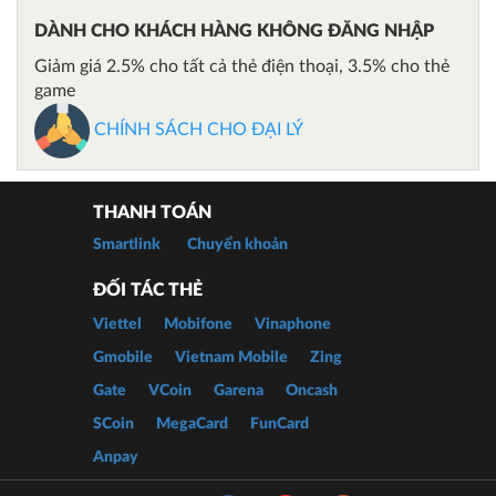
DÀNH CHO KHÁCH HÀNG KHÔNG ĐĂNG NHẬP
Giảm giá 2.5% cho tất cả thẻ điện thoại, 3.5% cho thẻ
game
CHÍNH SÁCH CHO ĐẠI LÝ
THANH TOÁN
Smartlink
Chuyển khoản
ĐỐI TÁC THẺ
Viettel
Mobifone
Vinaphone
Gmobile
Vietnam Mobile
Zing
Gate
VCoin
Garena
Oncash
SCoin
MegaCard
FunCard
Anpay