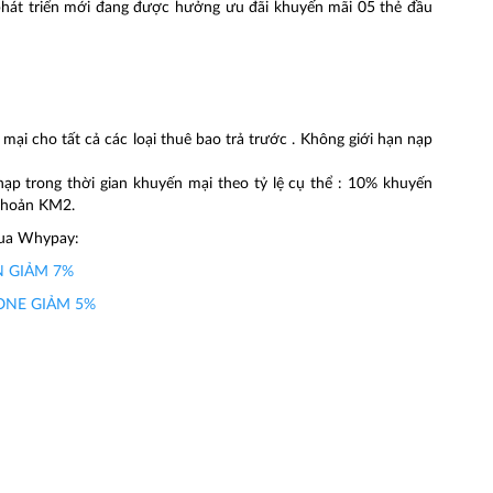
 phát triển mới đang được hưởng ưu đãi khuyến mãi 05 thẻ đầu
mại cho tất cả các loại thuê bao trả trước . Không giới hạn nạp
p trong thời gian khuyến mại theo tỷ lệ cụ thể : 10% khuyến
 khoản KM2.
qua Whypay:
N GIẢM 7%
ONE GIẢM 5%