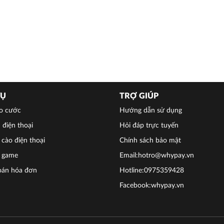
VỤ
TRỢ GIÚP
o cước
Hướng dẫn sử dụng
 điện thoại
Hỏi đáp trực tuyến
cào điện thoại
Chính sách bảo mật
 game
Email:hotro@whypay.vn
oán hóa đơn
Hotline:0975359428
Facebook:whypay.vn